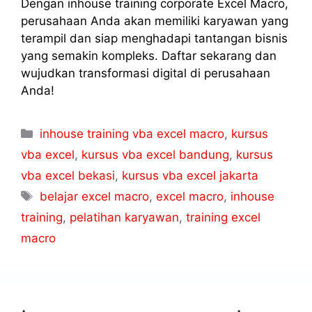
Dengan inhouse training corporate Excel Macro,
perusahaan Anda akan memiliki karyawan yang
terampil dan siap menghadapi tantangan bisnis
yang semakin kompleks. Daftar sekarang dan
wujudkan transformasi digital di perusahaan
Anda!
inhouse training vba excel macro
,
kursus
vba excel
,
kursus vba excel bandung
,
kursus
vba excel bekasi
,
kursus vba excel jakarta
belajar excel macro
,
excel macro
,
inhouse
training
,
pelatihan karyawan
,
training excel
macro