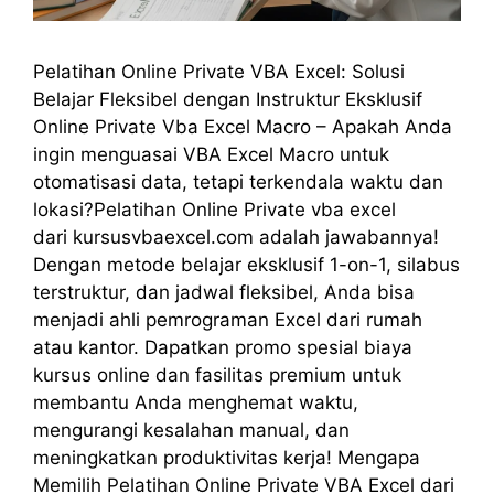
Pelatihan Online Private VBA Excel: Solusi
Belajar Fleksibel dengan Instruktur Eksklusif
Online Private Vba Excel Macro – Apakah Anda
ingin menguasai VBA Excel Macro untuk
otomatisasi data, tetapi terkendala waktu dan
lokasi?Pelatihan Online Private vba excel
dari kursusvbaexcel.com adalah jawabannya!
Dengan metode belajar eksklusif 1-on-1, silabus
terstruktur, dan jadwal fleksibel, Anda bisa
menjadi ahli pemrograman Excel dari rumah
atau kantor. Dapatkan promo spesial biaya
kursus online dan fasilitas premium untuk
membantu Anda menghemat waktu,
mengurangi kesalahan manual, dan
meningkatkan produktivitas kerja! Mengapa
Memilih Pelatihan Online Private VBA Excel dari