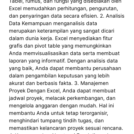
Tabel, rumus, dan fungsi yang disediakan oleh
Excel memudahkan perhitungan, pengurutan,
dan penyaringan data secara efisien. 2. Analisis
Data Kemampuan menganalisis data
merupakan keterampilan yang sangat dicari
dalam dunia kerja. Excel menyediakan fitur
grafis dan pivot table yang memungkinkan
Anda memvisualisasikan data serta membuat
laporan yang informatif. Dengan analisis data
yang baik, Anda dapat membantu perusahaan
dalam pengambilan keputusan yang lebih
akurat dan berbasis fakta. 3. Manajemen
Proyek Dengan Excel, Anda dapat membuat
jadwal proyek, melacak perkembangan, dan
mengelola anggaran dengan mudah. Hal ini
membantu Anda untuk tetap terorganisir,
menghindari tumpang tindih tugas, dan
memastikan kelancaran proyek sesuai rencana.