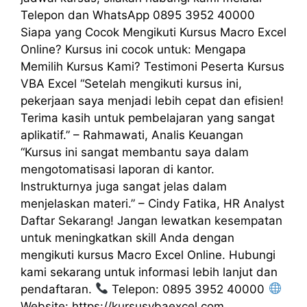
Telepon dan WhatsApp 0895 3952 40000
Siapa yang Cocok Mengikuti Kursus Macro Excel
Online? Kursus ini cocok untuk: Mengapa
Memilih Kursus Kami? Testimoni Peserta Kursus
VBA Excel “Setelah mengikuti kursus ini,
pekerjaan saya menjadi lebih cepat dan efisien!
Terima kasih untuk pembelajaran yang sangat
aplikatif.” – Rahmawati, Analis Keuangan
“Kursus ini sangat membantu saya dalam
mengotomatisasi laporan di kantor.
Instrukturnya juga sangat jelas dalam
menjelaskan materi.” – Cindy Fatika, HR Analyst
Daftar Sekarang! Jangan lewatkan kesempatan
untuk meningkatkan skill Anda dengan
mengikuti kursus Macro Excel Online. Hubungi
kami sekarang untuk informasi lebih lanjut dan
pendaftaran.
Telepon: 0895 3952 40000
Website: https://kursusvbaexcel.com