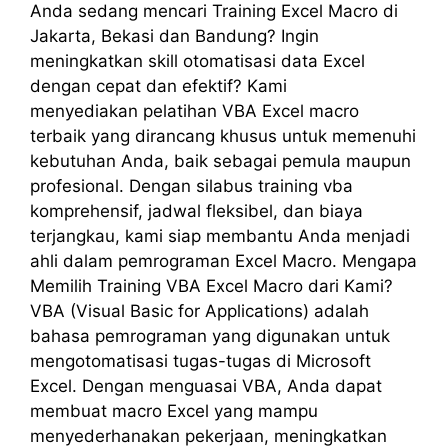
Anda sedang mencari Training Excel Macro di
Jakarta, Bekasi dan Bandung? Ingin
meningkatkan skill otomatisasi data Excel
dengan cepat dan efektif? Kami
menyediakan pelatihan VBA Excel macro
terbaik yang dirancang khusus untuk memenuhi
kebutuhan Anda, baik sebagai pemula maupun
profesional. Dengan silabus training vba
komprehensif, jadwal fleksibel, dan biaya
terjangkau, kami siap membantu Anda menjadi
ahli dalam pemrograman Excel Macro. Mengapa
Memilih Training VBA Excel Macro dari Kami?
VBA (Visual Basic for Applications) adalah
bahasa pemrograman yang digunakan untuk
mengotomatisasi tugas-tugas di Microsoft
Excel. Dengan menguasai VBA, Anda dapat
membuat macro Excel yang mampu
menyederhanakan pekerjaan, meningkatkan