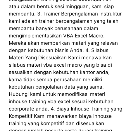
atau dalam bentuk sesi mingguan, kami siap
membantu. 3. Trainer Berpengalaman Instruktur
kami adalah trainer berpengalaman yang telah
membantu banyak perusahaan dalam
mengimplementasikan VBA Excel Macro.
Mereka akan memberikan materi yang relevan
dengan kebutuhan bisnis Anda. 4. Silabus
Materi Yang Disesuaikan Kami menawarkan
silabus materi vba excel macro yang bisa di
sesuaikan dengan kebutuhan kantor anda,
karna tidak semua perusahaan memiliki
kebutuhan pengolahan data yang sama.
Hubungi kami untuk memodifikasi materi
inhouse training vba excel sesuai kebutuhan
coorporate anda. 4. Biaya Inhouse Training yang
Kompetitif Kami menawarkan biaya inhouse
training yang kompetitif dan disesuaikan
dengan jumlah peserta serta durasi training.