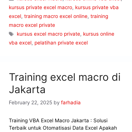
kursus private excel macro
,
kursus private vba
excel
,
training macro excel online
,
training
macro excel private
kursus excel macro private
,
kursus online
vba excel
,
pelatihan private excel
Training excel macro di
Jakarta
February 22, 2025
by
farhadia
Training VBA Excel Macro Jakarta : Solusi
Terbaik untuk Otomatisasi Data Excel Apakah