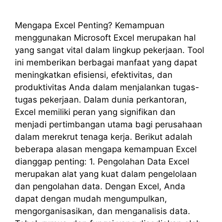
Mengapa Excel Penting? Kemampuan
menggunakan Microsoft Excel merupakan hal
yang sangat vital dalam lingkup pekerjaan. Tool
ini memberikan berbagai manfaat yang dapat
meningkatkan efisiensi, efektivitas, dan
produktivitas Anda dalam menjalankan tugas-
tugas pekerjaan. Dalam dunia perkantoran,
Excel memiliki peran yang signifikan dan
menjadi pertimbangan utama bagi perusahaan
dalam merekrut tenaga kerja. Berikut adalah
beberapa alasan mengapa kemampuan Excel
dianggap penting: 1. Pengolahan Data Excel
merupakan alat yang kuat dalam pengelolaan
dan pengolahan data. Dengan Excel, Anda
dapat dengan mudah mengumpulkan,
mengorganisasikan, dan menganalisis data.