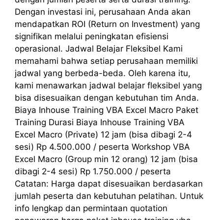
Dengan investasi ini, perusahaan Anda akan
mendapatkan ROI (Return on Investment) yang
signifikan melalui peningkatan efisiensi
operasional. Jadwal Belajar Fleksibel Kami
memahami bahwa setiap perusahaan memiliki
jadwal yang berbeda-beda. Oleh karena itu,
kami menawarkan jadwal belajar fleksibel yang
bisa disesuaikan dengan kebutuhan tim Anda.
Biaya Inhouse Training VBA Excel Macro Paket
Training Durasi Biaya Inhouse Training VBA
Excel Macro (Private) 12 jam (bisa dibagi 2-4
sesi) Rp 4.500.000 / peserta Workshop VBA
Excel Macro (Group min 12 orang) 12 jam (bisa
dibagi 2-4 sesi) Rp 1.750.000 / peserta
Catatan: Harga dapat disesuaikan berdasarkan
jumlah peserta dan kebutuhan pelatihan. Untuk
info lengkap dan permintaan quotation