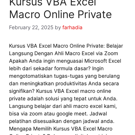
Kursus VBA Excel
Macro Online Private
February 22, 2025
by
farhadia
Kursus VBA Excel Macro Online Private: Belajar
Langsung Dengan Ahli Macro Excel via Zoom
Apakah Anda ingin menguasai Microsoft Excel
lebih dari sekadar formula dasar? Ingin
mengotomatiskan tugas-tugas yang berulang
dan meningkatkan produktivitas Anda secara
signifikan? Kursus VBA Excel macro online
private adalah solusi yang tepat untuk Anda.
Langsung belajar dari ahli macro excel kami,
bisa via zoom atau google meet. Jadwal
pelatihan disesuaikan dengan jadwal anda.
Mengapa Memilih Kursus VBA Excel Macro