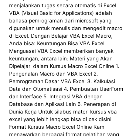
menjalankan tugas secara otomatis di Excel.
VBA (Visual Basic for Applications) adalah
bahasa pemrograman dari microsoft yang
digunakan untuk menulis dan mengedit macro
di Excel. Dengan Belajar VBA Excel Macro,
Anda bisa: Keuntungan Bisa VBA Excel
Menguasai VBA Excel memberikan banyak
keuntungan, antara lain: Materi yang Akan
Dipelajari dalam Kursus Macro Excel Online 1.
Pengenalan Macro dan VBA Excel 2.
Pemrograman Dasar VBA Excel 3. Kalkulasi
Data dan Otomatisasi 4. Pembuatan UserForm
dan Interface 5. Integrasi VBA dengan
Database dan Aplikasi Lain 6. Penerapan di
Dunia Kerja Untuk silabus materi kursus vba
excel yang lebih lengkap bisa di cek disini
Format Kursus Macro Excel Online Kami
menawarkan berbagai format pelatihan yang