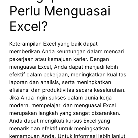
Perlu Menguasai
Excel?
Keterampilan Excel yang baik dapat
memberikan Anda keuntungan dalam mencari
pekerjaan atau kemajuan karier. Dengan
menguasai Excel, Anda dapat menjadi lebih
efektif dalam pekerjaan, meningkatkan kualitas
laporan dan analisis, serta meningkatkan
efisiensi dan produktivitas secara keseluruhan.
Jika Anda ingin sukses dalam dunia kerja
modern, mempelajari dan menguasai Excel
merupakan langkah yang sangat disarankan.
Anda dapat mengikuti kursus Excel yang
menarik dan efektif untuk meningkatkan
kemampuan Anda. Untuk informasi lebih lanjut