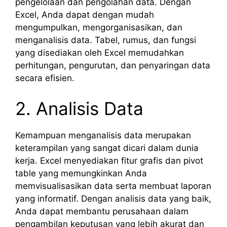
pengelolaan dan pengolahan data. Dengan
Excel, Anda dapat dengan mudah
mengumpulkan, mengorganisasikan, dan
menganalisis data. Tabel, rumus, dan fungsi
yang disediakan oleh Excel memudahkan
perhitungan, pengurutan, dan penyaringan data
secara efisien.
2. Analisis Data
Kemampuan menganalisis data merupakan
keterampilan yang sangat dicari dalam dunia
kerja. Excel menyediakan fitur grafis dan pivot
table yang memungkinkan Anda
memvisualisasikan data serta membuat laporan
yang informatif. Dengan analisis data yang baik,
Anda dapat membantu perusahaan dalam
pengambilan keputusan yang lebih akurat dan