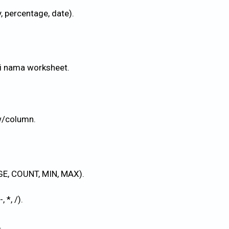
 percentage, date).
 nama worksheet.
w/column.
E, COUNT, MIN, MAX).
*, /).
.