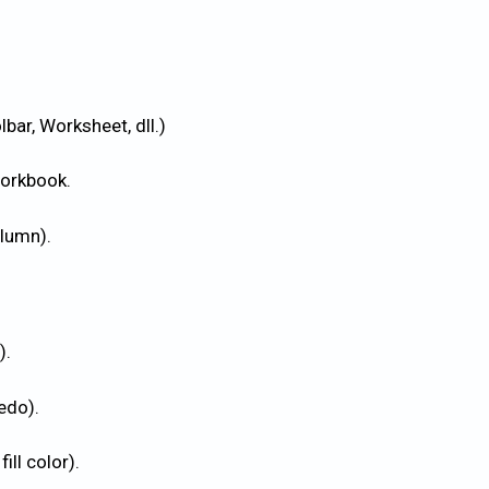
bar, Worksheet, dll.)
orkbook.
olumn).
).
edo).
ill color).