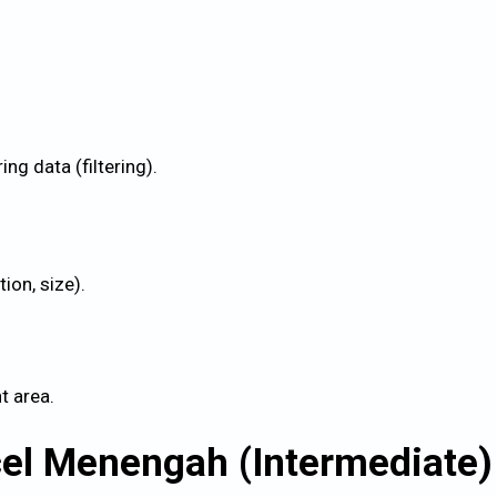
g data (filtering).
ion, size).
t area.
cel Menengah (Intermediate)