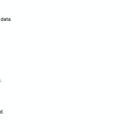
 data.
.
d.