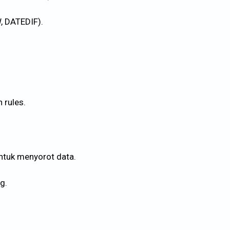
, DATEDIF).
 rules.
ntuk menyorot data.
g.