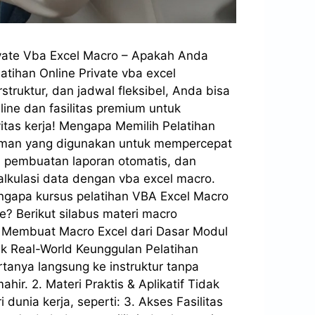
Private Vba Excel Macro – Apakah Anda
atihan Online Private vba excel
truktur, dan jadwal fleksibel, Anda bisa
ine dan fasilitas premium untuk
as kerja! Mengapa Memilih Pelatihan
graman yang digunakan untuk mempercepat
a, pembuatan laporan otomatis, dan
kalkulasi data dengan vba excel macro.
engapa kursus pelatihan VBA Excel Macro
te? Berikut silabus materi macro
 Membuat Macro Excel dari Dasar Modul
k Real-World Keunggulan Pelatihan
tanya langsung ke instruktur tanpa
ir. 2. Materi Praktis & Aplikatif Tidak
dunia kerja, seperti: 3. Akses Fasilitas