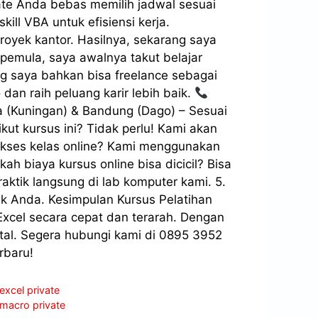
vate Anda bebas memilih jadwal sesuai
ill VBA untuk efisiensi kerja.
royek kantor. Hasilnya, sekarang saya
 pemula, saya awalnya takut belajar
ng saya bahkan bisa freelance sebagai
dan raih peluang karir lebih baik.
ta (Kuningan) & Bandung (Dago) – Sesuai
ut kursus ini? Tidak perlu! Kami akan
gakses kelas online? Kami menggunakan
h biaya kursus online bisa dicicil? Bisa
raktik langsung di lab komputer kami. 5.
fik Anda. Kesimpulan Kursus Pelatihan
Excel secara cepat dan terarah. Dengan
gital. Segera hubungi kami di 0895 3952
rbaru!
excel private
 macro private