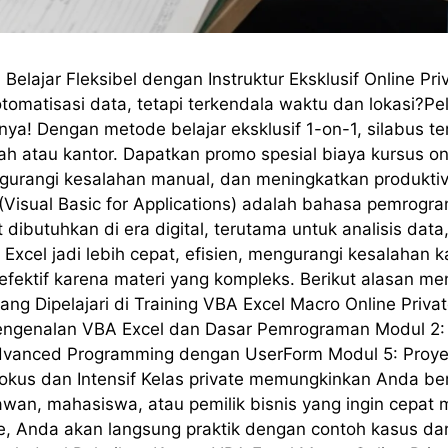
i Belajar Fleksibel dengan Instruktur Eksklusif Online 
omatisasi data, tetapi terkendala waktu dan lokasi?Pel
a! Dengan metode belajar eksklusif 1-on-1, silabus ters
h atau kantor. Dapatkan promo spesial biaya kursus onl
angi kesalahan manual, dan meningkatkan produktivit
 (Visual Basic for Applications) adalah bahasa pemro
 dibutuhkan di era digital, terutama untuk analisis dat
i Excel jadi lebih cepat, efisien, mengurangi kesalahan 
 efektif karena materi yang kompleks. Berikut alasan m
yang Dipelajari di Training VBA Excel Macro Online Priva
Pengenalan VBA Excel dan Dasar Pemrograman Modul 2:
Advanced Programming dengan UserForm Modul 5: Proye
Fokus dan Intensif Kelas private memungkinkan Anda ber
an, mahasiswa, atau pemilik bisnis yang ingin cepat mah
te, Anda akan langsung praktik dengan contoh kasus dari 