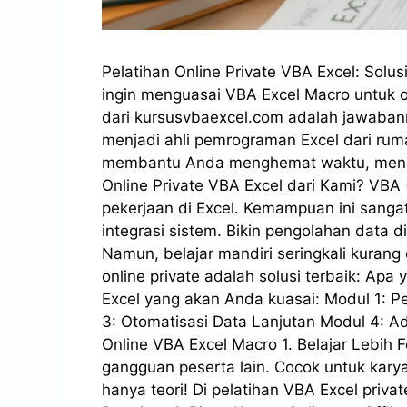
Pelatihan Online Private VBA Excel: Solus
ingin menguasai VBA Excel Macro untuk ot
dari kursusvbaexcel.com adalah jawabanny
menjadi ahli pemrograman Excel dari ruma
membantu Anda menghemat waktu, mengur
Online Private VBA Excel dari Kami? VBA
pekerjaan di Excel. Kemampuan ini sangat
integrasi sistem. Bikin pengolahan data d
Namun, belajar mandiri seringkali kurang
online private adalah solusi terbaik: Apa 
Excel yang akan Anda kuasai: Modul 1: 
3: Otomatisasi Data Lanjutan Modul 4: 
Online VBA Excel Macro 1. Belajar Lebih 
gangguan peserta lain. Cocok untuk karyaw
hanya teori! Di pelatihan VBA Excel priva