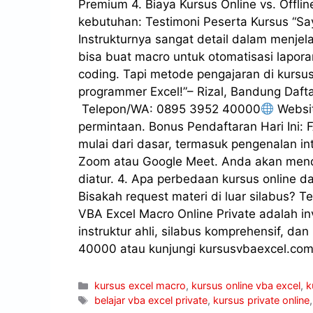
Premium 4. Biaya Kursus Online vs. Offli
kebutuhan: Testimoni Peserta Kursus “Saya 
Instrukturnya sangat detail dalam menjel
bisa buat macro untuk otomatisasi lapora
coding. Tapi metode pengajaran di kursu
programmer Excel!”– Rizal, Bandung Dafta
Telepon/WA: 0895 3952 40000
Websit
permintaan. Bonus Pendaftaran Hari Ini: 
mulai dari dasar, termasuk pengenalan i
Zoom atau Google Meet. Anda akan mendapa
diatur. 4. Apa perbedaan kursus online da
Bisakah request materi di luar silabus? 
VBA Excel Macro Online Private adalah in
instruktur ahli, silabus komprehensif, da
40000 atau kunjungi kursusvbaexcel.com 
kursus excel macro
,
kursus online vba excel
,
k
belajar vba excel private
,
kursus private online