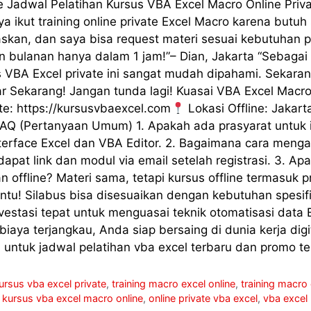
ne Jadwal Pelatihan Kursus VBA Excel Macro Online Pri
ikut training online private Excel Macro karena butuh sk
askan, dan saya bisa request materi sesuai kebutuhan p
n bulanan hanya dalam 1 jam!”– Dian, Jakarta “Sebagai
s VBA Excel private ini sangat mudah dipahami. Sekara
r Sekarang! Jangan tunda lagi! Kuasai VBA Excel Macro 
e: https://kursusvbaexcel.com
Lokasi Offline: Jakar
FAQ (Pertanyaan Umum) 1. Apakah ada prasyarat untuk ik
nterface Excel dan VBA Editor. 2. Bagaimana cara men
t link dan modul via email setelah registrasi. 3. Apaka
n offline? Materi sama, tetapi kursus offline termasuk p
Tentu! Silabus bisa disesuaikan dengan kebutuhan spesi
vestasi tepat untuk menguasai teknik otomatisasi data 
n biaya terjangkau, Anda siap bersaing di dunia kerja di
untuk jadwal pelatihan vba excel terbaru dan promo te
ursus vba excel private
,
training macro excel online
,
training macro 
,
kursus vba excel macro online
,
online private vba excel
,
vba excel