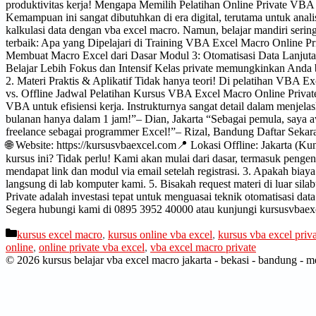
produktivitas kerja! Mengapa Memilih Pelatihan Online Private VBA
Kemampuan ini sangat dibutuhkan di era digital, terutama untuk analis
kalkulasi data dengan vba excel macro. Namun, belajar mandiri serin
terbaik: Apa yang Dipelajari di Training VBA Excel Macro Online 
Membuat Macro Excel dari Dasar Modul 3: Otomatisasi Data Lanju
Belajar Lebih Fokus dan Intensif Kelas private memungkinkan Anda be
2. Materi Praktis & Aplikatif Tidak hanya teori! Di pelatihan VBA Ex
vs. Offline Jadwal Pelatihan Kursus VBA Excel Macro Online Private 
VBA untuk efisiensi kerja. Instrukturnya sangat detail dalam menjela
bulanan hanya dalam 1 jam!”– Dian, Jakarta “Sebagai pemula, saya a
freelance sebagai programmer Excel!”– Rizal, Bandung Daftar Sekar
🌐 Website: https://kursusvbaexcel.com📍 Lokasi Offline: Jakarta (
kursus ini? Tidak perlu! Kami akan mulai dari dasar, termasuk pen
mendapat link dan modul via email setelah registrasi. 3. Apakah biaya 
langsung di lab komputer kami. 5. Bisakah request materi di luar s
Private adalah investasi tepat untuk menguasai teknik otomatisasi data
Segera hubungi kami di 0895 3952 40000 atau kunjungi kursusvbaexce
kursus excel macro
,
kursus online vba excel
,
kursus vba excel priv
online
,
online private vba excel
,
vba excel macro private
© 2026 kursus belajar vba excel macro jakarta - bekasi - bandung - 