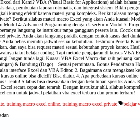
 Excel dari Kami? VBA (Visual Basic for Applications) adalah bahas
is data, pembuatan laporan otomatis, dan integrasi sistem. Bikin pengol
gkali kurang efektif karena materi yang kompleks. Berikut alasan meng
Private? Berikut silabus materi macro Excel yang akan Anda kuasai: 
tan Modul 4: Advanced Programming dengan UserForm Modul 5: Proy
rtanya langsung ke instruktur tanpa gangguan peserta lain. Cocok unt
cel private, Anda akan langsung praktik dengan contoh kasus dari dunia
Anda bebas memilih jadwal sesuai kebutuhan: Testimoni Peserta Kursus
skan, dan saya bisa request materi sesuai kebutuhan proyek kantor. Hasi
walnya takut belajar coding. Tapi metode pengajaran di kursus VBA Ex
ang! Jangan tunda lagi! Kuasai VBA Excel Macro dan raih peluang kar
Kuningan) & Bandung (Dago) – Sesuai permintaan. Bonus Pendaftaran H
genalan interface Excel dan VBA Editor. 2. Bagaimana cara mengakse
kursus online bisa dicicil? Bisa diatur. 4. Apa perbedaan kursus online 
ilabus? Tentu! Silabus bisa disesuaikan dengan kebutuhan spesifik And
 Excel secara cepat dan terarah. Dengan instruktur ahli, silabus kompreh
l.com untuk jadwal pelatihan vba excel terbaru dan promo terbaru!
ate
,
training macro excel online
,
training macro excel private
belajar 
medan