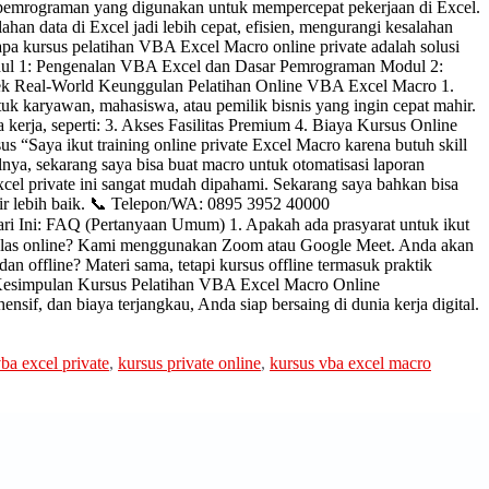
a pemrograman yang digunakan untuk mempercepat pekerjaan di Excel.
ahan data di Excel jadi lebih cepat, efisien, mengurangi kesalahan
apa kursus pelatihan VBA Excel Macro online private adalah solusi
Modul 1: Pengenalan VBA Excel dan Dasar Pemrograman Modul 2:
ek Real-World Keunggulan Pelatihan Online VBA Excel Macro 1.
uk karyawan, mahasiswa, atau pemilik bisnis yang ingin cepat mahir.
 kerja, seperti: 3. Akses Fasilitas Premium 4. Biaya Kursus Online
 “Saya ikut training online private Excel Macro karena butuh skill
lnya, sekarang saya bisa buat macro untuk otomatisasi laporan
cel private ini sangat mudah dipahami. Sekarang saya bahkan bisa
ir lebih baik. 📞 Telepon/WA: 0895 3952 40000
ari Ini: FAQ (Pertanyaan Umum) 1. Apakah ada prasyarat untuk ikut
s kelas online? Kami menggunakan Zoom atau Google Meet. Anda akan
dan offline? Materi sama, tetapi kursus offline termasuk praktik
a. Kesimpulan Kursus Pelatihan VBA Excel Macro Online
ensif, dan biaya terjangkau, Anda siap bersaing di dunia kerja digital.
vba excel private
,
kursus private online
,
kursus vba excel macro