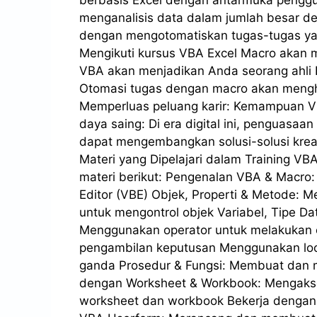
berbasis Excel dengan antarmuka penggun
menganalisis data dalam jumlah besar de
dengan mengotomatiskan tugas-tugas ya
Mengikuti kursus VBA Excel Macro akan 
VBA akan menjadikan Anda seorang ahli 
Otomasi tugas dengan macro akan menghe
Memperluas peluang karir: Kemampuan VB
daya saing: Di era digital ini, penguasa
dapat mengembangkan solusi-solusi kreat
Materi yang Dipelajari dalam Training V
materi berikut: Pengenalan VBA & Macro
Editor (VBE) Objek, Properti & Metode: 
untuk mengontrol objek Variabel, Tipe D
Menggunakan operator untuk melakukan o
pengambilan keputusan Menggunakan loo
ganda Prosedur & Fungsi: Membuat dan m
dengan Worksheet & Workbook: Mengaks
worksheet dan workbook Bekerja dengan 