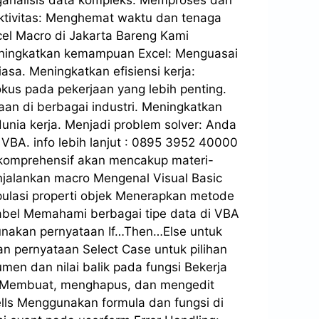
nganalisis data kompleks: Memproses dan
uktivitas: Menghemat waktu dan tenaga
l Macro di Jakarta Bareng Kami
eningkatkan kemampuan Excel: Menguasai
a. Meningkatkan efisiensi kerja:
us pada pekerjaan yang lebih penting.
an di berbagai industri. Meningkatkan
unia kerja. Menjadi problem solver: Anda
VBA. info lebih lanjut : 0895 3952 40000
g komprehensif akan mencakup materi-
jalankan macro Mengenal Visual Basic
pulasi properti objek Menerapkan metode
abel Memahami berbagai tipe data di VBA
unakan pernyataan If…Then…Else untuk
pernyataan Select Case untuk pilihan
n dan nilai balik pada fungsi Bekerja
k Membuat, menghapus, dan mengedit
lls Menggunakan formula dan fungsi di