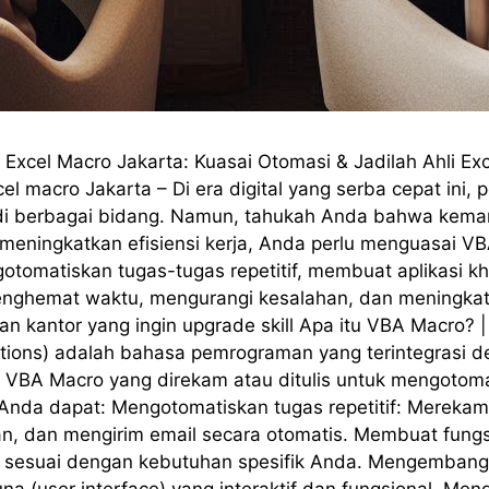
 Macro Jakarta: Kuasai Otomasi & Jadilah Ahli Excel 
l macro Jakarta – Di era digital yang serba cepat ini,
 di berbagai bidang. Namun, tahukah Anda bahwa kemam
eningkatkan efisiensi kerja, Anda perlu menguasai VB
tomatiskan tugas-tugas repetitif, membuat aplikasi kh
nghemat waktu, mengurangi kesalahan, dan meningkatkan
n kantor yang ingin upgrade skill Apa itu VBA Macro? |
ations) adalah bahasa pemrograman yang terintegrasi de
 VBA Macro yang direkam atau ditulis untuk mengotomat
da dapat: Mengotomatiskan tugas repetitif: Merekam
n, dan mengirim email secara otomatis. Membuat fungs
ar, sesuai dengan kebutuhan spesifik Anda. Mengembang