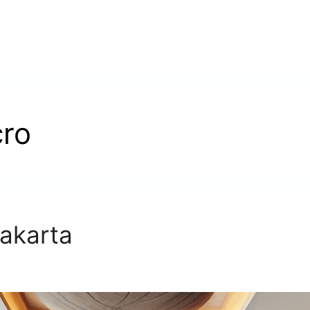
cro
jakarta