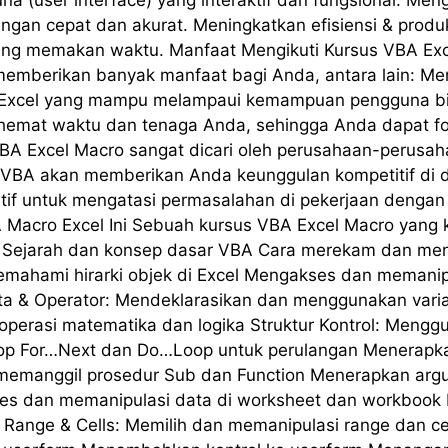
a (user interface) yang interaktif dan fungsional. Me
ngan cepat dan akurat. Meningkatkan efisiensi & prod
ng memakan waktu. Manfaat Mengikuti Kursus VBA Exce
memberikan banyak manfaat bagi Anda, antara lain: M
Excel yang mampu melampaui kemampuan pengguna bias
mat waktu dan tenaga Anda, sehingga Anda dapat fok
A Excel Macro sangat dicari oleh perusahaan-perusaha
an VBA akan memberikan Anda keunggulan kompetitif di d
if untuk mengatasi permasalahan di pekerjaan dengan 
BA Macro Excel Ini Sebuah kursus VBA Excel Macro yan
: Sejarah dan konsep dasar VBA Cara merekam dan men
Memahami hirarki objek di Excel Mengakses dan memani
ata & Operator: Mendeklarasikan dan menggunakan vari
perasi matematika dan logika Struktur Kontrol: Mengg
p For…Next dan Do…Loop untuk perulangan Menerapkan 
emanggil prosedur Sub dan Function Menerapkan argume
es dan memanipulasi data di worksheet dan workboo
Range & Cells: Memilih dan memanipulasi range dan ce