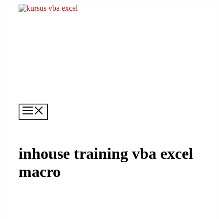
Skip
to
content
MENU
inhouse training vba excel
macro