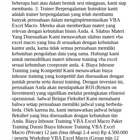
beberapa hari atau dalam bentuk sesi mingguan, kami siap
membantu. 3. Trainer Berpengalaman Instruktur kami
adalah trainer berpengalaman yang telah membantu
banyak perusahaan dalam mengimplementasikan VBA
Excel Macro. Mereka akan memberikan materi yang
relevan dengan kebutuhan bisnis Anda. 4. Silabus Materi
Yang Disesuaikan Kami menawarkan silabus materi vba
excel macro yang bisa di sesuaikan dengan kebutuhan
kantor anda, karna tidak semua perusahaan memiliki
kebutuhan pengolahan data yang sama. Hubungi kami
untuk memodifikasi materi inhouse training vba excel
sesuai kebutuhan coorporate anda. 4. Biaya Inhouse
Training yang Kompetitif Kami menawarkan biaya
inhouse training yang kompetitif dan disesuaikan dengan
jumlah peserta serta durasi training. Dengan investasi ini,
perusahaan Anda akan mendapatkan ROI (Return on
Investment) yang signifikan melalui peningkatan efisiensi
operasional. Jadwal Belajar Fleksibel Kami memahami
bahwa setiap perusahaan memiliki jadwal yang berbeda-
beda. Oleh karena itu, kami menawarkan jadwal belajar
fleksibel yang bisa disesuaikan dengan kebutuhan tim
Anda. Biaya Inhouse Training VBA Excel Macro Paket
Training Durasi Biaya Inhouse Training VBA Excel
Macro (Private) 12 jam (bisa dibagi 2-4 sesi) Rp 4.500.000
/ peserta Workshop VBA Excel Macro (Group min 12