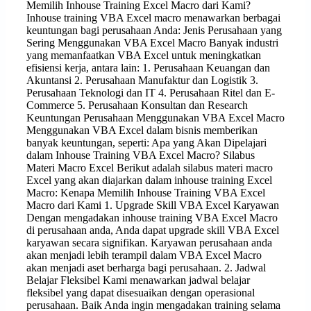
Memilih Inhouse Training Excel Macro dari Kami?
Inhouse training VBA Excel macro menawarkan berbagai
keuntungan bagi perusahaan Anda: Jenis Perusahaan yang
Sering Menggunakan VBA Excel Macro Banyak industri
yang memanfaatkan VBA Excel untuk meningkatkan
efisiensi kerja, antara lain: 1. Perusahaan Keuangan dan
Akuntansi 2. Perusahaan Manufaktur dan Logistik 3.
Perusahaan Teknologi dan IT 4. Perusahaan Ritel dan E-
Commerce 5. Perusahaan Konsultan dan Research
Keuntungan Perusahaan Menggunakan VBA Excel Macro
Menggunakan VBA Excel dalam bisnis memberikan
banyak keuntungan, seperti: Apa yang Akan Dipelajari
dalam Inhouse Training VBA Excel Macro? Silabus
Materi Macro Excel Berikut adalah silabus materi macro
Excel yang akan diajarkan dalam inhouse training Excel
Macro: Kenapa Memilih Inhouse Training VBA Excel
Macro dari Kami 1. Upgrade Skill VBA Excel Karyawan
Dengan mengadakan inhouse training VBA Excel Macro
di perusahaan anda, Anda dapat upgrade skill VBA Excel
karyawan secara signifikan. Karyawan perusahaan anda
akan menjadi lebih terampil dalam VBA Excel Macro
akan menjadi aset berharga bagi perusahaan. 2. Jadwal
Belajar Fleksibel Kami menawarkan jadwal belajar
fleksibel yang dapat disesuaikan dengan operasional
perusahaan. Baik Anda ingin mengadakan training selama