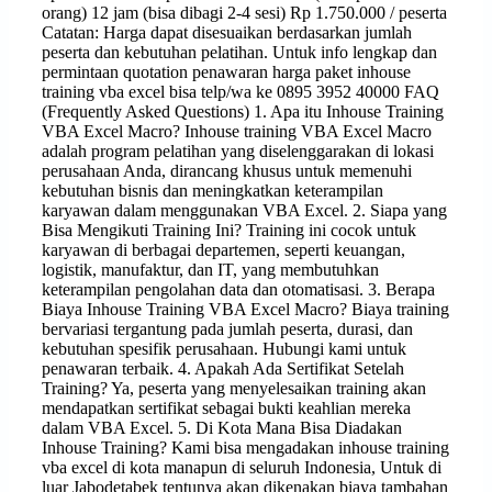
orang) 12 jam (bisa dibagi 2-4 sesi) Rp 1.750.000 / peserta
Catatan: Harga dapat disesuaikan berdasarkan jumlah
peserta dan kebutuhan pelatihan. Untuk info lengkap dan
permintaan quotation penawaran harga paket inhouse
training vba excel bisa telp/wa ke 0895 3952 40000 FAQ
(Frequently Asked Questions) 1. Apa itu Inhouse Training
VBA Excel Macro? Inhouse training VBA Excel Macro
adalah program pelatihan yang diselenggarakan di lokasi
perusahaan Anda, dirancang khusus untuk memenuhi
kebutuhan bisnis dan meningkatkan keterampilan
karyawan dalam menggunakan VBA Excel. 2. Siapa yang
Bisa Mengikuti Training Ini? Training ini cocok untuk
karyawan di berbagai departemen, seperti keuangan,
logistik, manufaktur, dan IT, yang membutuhkan
keterampilan pengolahan data dan otomatisasi. 3. Berapa
Biaya Inhouse Training VBA Excel Macro? Biaya training
bervariasi tergantung pada jumlah peserta, durasi, dan
kebutuhan spesifik perusahaan. Hubungi kami untuk
penawaran terbaik. 4. Apakah Ada Sertifikat Setelah
Training? Ya, peserta yang menyelesaikan training akan
mendapatkan sertifikat sebagai bukti keahlian mereka
dalam VBA Excel. 5. Di Kota Mana Bisa Diadakan
Inhouse Training? Kami bisa mengadakan inhouse training
vba excel di kota manapun di seluruh Indonesia, Untuk di
luar Jabodetabek tentunya akan dikenakan biaya tambahan