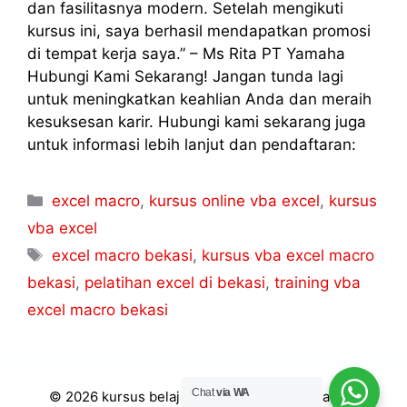
dan fasilitasnya modern. Setelah mengikuti
kursus ini, saya berhasil mendapatkan promosi
di tempat kerja saya.” – Ms Rita PT Yamaha
Hubungi Kami Sekarang! Jangan tunda lagi
untuk meningkatkan keahlian Anda dan meraih
kesuksesan karir. Hubungi kami sekarang juga
untuk informasi lebih lanjut dan pendaftaran:
excel macro
,
kursus online vba excel
,
kursus
vba excel
excel macro bekasi
,
kursus vba excel macro
bekasi
,
pelatihan excel di bekasi
,
training vba
excel macro bekasi
Chat
via WA
© 2026 kursus belajar vba excel macro jakarta -