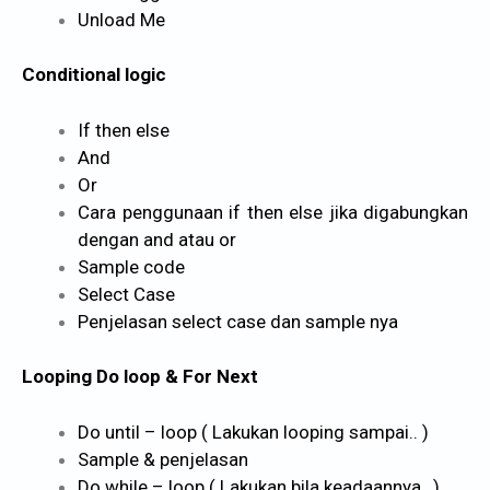
Unload Me
Conditional logic
If then else
And
Or
Cara penggunaan if then else jika digabungkan
dengan and atau or
Sample code
Select Case
Penjelasan select case dan sample nya
Looping Do loop & For Next
Do until – loop ( Lakukan looping sampai.. )
Sample & penjelasan
Do while – loop ( Lakukan bila keadaannya…)